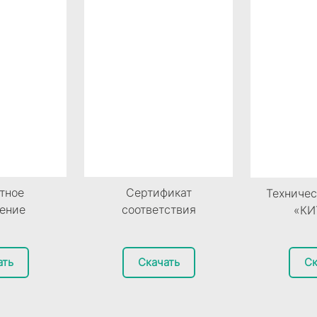
тное
Сертификат
Техничес
ение
соответствия
«КИ
ать
Скачать
Ск